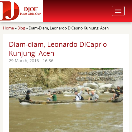
Toggle
navigat
You are here
Home
»
Blog
»
Diam-Diam, Leonardo DiCaprio Kunjungi Aceh
Diam-diam, Leonardo DiCaprio
Kunjungi Aceh
29 March, 2016 - 16:36