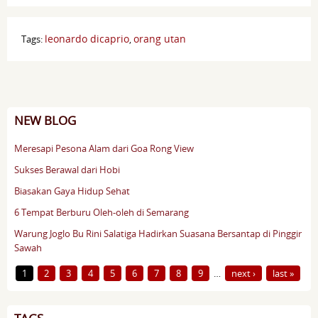
leonardo dicaprio
orang utan
Tags:
,
NEW BLOG
Meresapi Pesona Alam dari Goa Rong View
Sukses Berawal dari Hobi
Biasakan Gaya Hidup Sehat
6 Tempat Berburu Oleh-oleh di Semarang
Warung Joglo Bu Rini Salatiga Hadirkan Suasana Bersantap di Pinggir
Sawah
Pages
1
2
3
4
5
6
7
8
9
…
next ›
last »