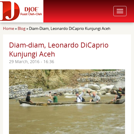
Toggle
navigat
You are here
Home
»
Blog
»
Diam-Diam, Leonardo DiCaprio Kunjungi Aceh
Diam-diam, Leonardo DiCaprio
Kunjungi Aceh
29 March, 2016 - 16:36