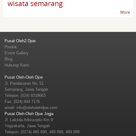
wisata semarang
More
Pusat Oleh2 Djoe
Produk
Event Gallery
Blog
Hubungi Kami
Pusat Oleh-Oleh Djoe
Jl. Pandanaran No. 51
Semarang, Jawa Tengah
Telepon: (024) 8318663
Fax: (024) 844 7176
email:
info@oleholehdjoe.com
Pusat Oleh-Oleh Djoe Jogja
Jl. Laksda Adisucipto Km 9
Yogyakarta, Jawa Tengah
Telepon: (0274) 485 899, 489 899, 489 898