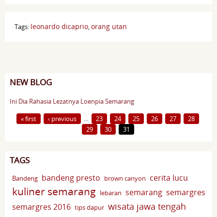
leonardo dicaprio
orang utan
Tags:
,
NEW BLOG
Ini Dia Rahasia Lezatnya Loenpia Semarang
Pages
« first
‹ previous
…
23
24
25
26
27
28
29
30
31
TAGS
bandeng presto
cerita lucu
Bandeng
brown canyon
kuliner semarang
semarang
semargres
lebaran
wisata jawa tengah
semargres 2016
tips dapur