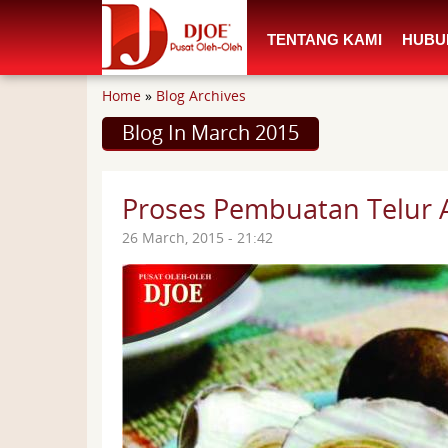
Main menu
TENTANG KAMI
HUBU
You are here
Home
»
Blog Archives
Blog In March 2015
Proses Pembuatan Telur 
26 March, 2015 - 21:42