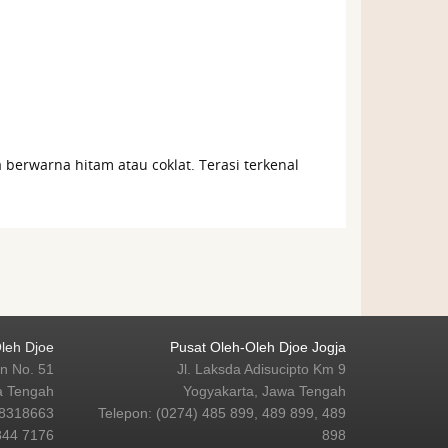
berwarna hitam atau coklat. Terasi terkenal
leh Djoe
Pusat Oleh-Oleh Djoe Jogja
n No. 51
Jl. Laksda Adisucipto Km 9
a Tengah
Yogyakarta, Jawa Tengah
 8318663
Telepon: (0274) 485 899, 489 899, 489
844 7176
898