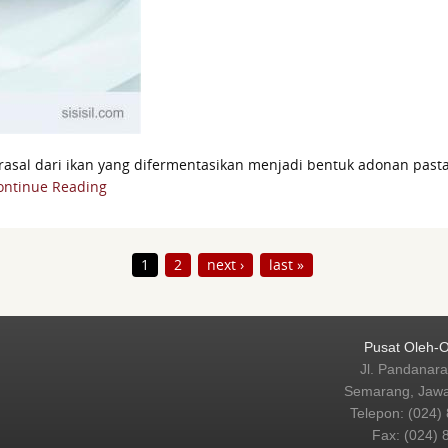
asal dari ikan yang difermentasikan menjadi bentuk adonan pasta 
ontinue Reading
1
2
next ›
last »
Pusat Oleh-O
Jl. Pandanara
Semarang, Jaw
Telepon: (024)
Fax: (024) 