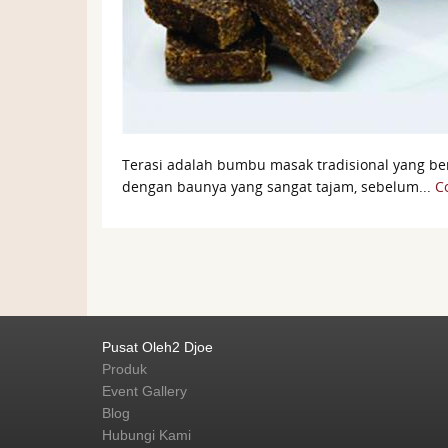
Terasi adalah bumbu masak tradisional yang ber
dengan baunya yang sangat tajam, sebelum...
C
Pages
Pusat Oleh2 Djoe
Produk
Event Gallery
Blog
Hubungi Kami